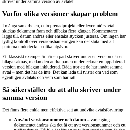
skriver under samma version av avtalet.
Varför olika versioner skapar problem
I många samarbeten, entreprenadprojekt eller leverantörsavtal
skickas dokument fram och tillbaka flera gånger. Kommentarer
läggs till, datum ändras eller enstaka stycken justeras. Om ingen har
tydlig kontroll över versionshanteringen kan det sluta med att
parterna undertecknar olika utgåvor.
Ett klassiskt exempel är när en part skriver under en version där en
bilaga saknas, medan den andra parten undertecknar en uppdaterad
version med bilagan inkluderad. Båda tror att de har ingått samma
avtal – men det har de inte. Det kan leda till tvister om vad som
egentligen avtalats och vem som har rätt.
Så säkerställer du att alla skriver under
samma version
Det finns flera enkla men effektiva sätt att undvika avtalsförvirring:
Använd versionsnummer och datum
– varje gång
dokumentet ändras ska det få ett nytt versionsnummer och ett