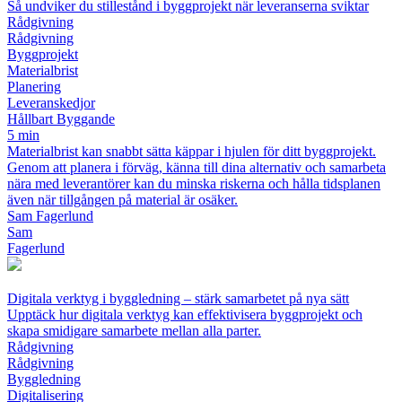
Så undviker du stillestånd i byggprojekt när leveranserna sviktar
Rådgivning
Rådgivning
Byggprojekt
Materialbrist
Planering
Leveranskedjor
Hållbart Byggande
5 min
Materialbrist kan snabbt sätta käppar i hjulen för ditt byggprojekt.
Genom att planera i förväg, känna till dina alternativ och samarbeta
nära med leverantörer kan du minska riskerna och hålla tidsplanen
även när tillgången på material är osäker.
Sam Fagerlund
Sam
Fagerlund
Digitala verktyg i byggledning – stärk samarbetet på nya sätt
Upptäck hur digitala verktyg kan effektivisera byggprojekt och
skapa smidigare samarbete mellan alla parter.
Rådgivning
Rådgivning
Byggledning
Digitalisering