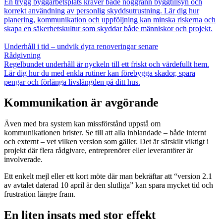
En trygg byggarbetsplats kräver både noggrann byggtillsyn och
korrekt användning av personlig skyddsutrustning. Lär dig hur
planering, kommunikation och uppföljning kan minska riskerna och
skapa en säkerhetskultur som skyddar både människor och projekt.
Underhåll i tid – undvik dyra renoveringar senare
Rådgivning
Regelbundet underhåll är nyckeln till ett friskt och värdefullt hem.
Lär dig hur du med enkla rutiner kan förebygga skador, spara
pengar och förlänga livslängden på ditt hus.
Kommunikation är avgörande
Även med bra system kan missförstånd uppstå om
kommunikationen brister. Se till att alla inblandade – både internt
och externt – vet vilken version som gäller. Det är särskilt viktigt i
projekt där flera rådgivare, entreprenörer eller leverantörer är
involverade.
Ett enkelt mejl eller ett kort möte där man bekräftar att “version 2.1
av avtalet daterad 10 april är den slutliga” kan spara mycket tid och
frustration längre fram.
En liten insats med stor effekt