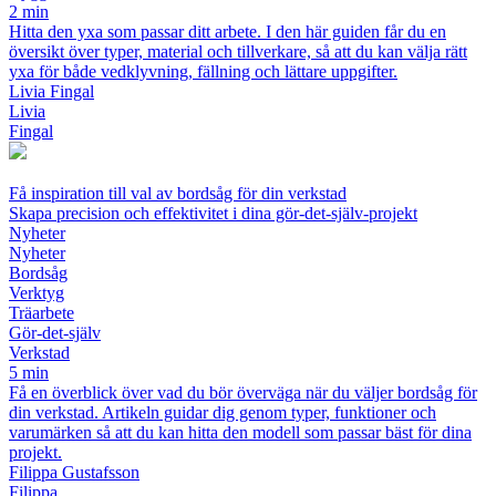
2 min
Hitta den yxa som passar ditt arbete. I den här guiden får du en
översikt över typer, material och tillverkare, så att du kan välja rätt
yxa för både vedklyvning, fällning och lättare uppgifter.
Livia Fingal
Livia
Fingal
Få inspiration till val av bordsåg för din verkstad
Skapa precision och effektivitet i dina gör-det-själv-projekt
Nyheter
Nyheter
Bordsåg
Verktyg
Träarbete
Gör-det-själv
Verkstad
5 min
Få en överblick över vad du bör överväga när du väljer bordsåg för
din verkstad. Artikeln guidar dig genom typer, funktioner och
varumärken så att du kan hitta den modell som passar bäst för dina
projekt.
Filippa Gustafsson
Filippa