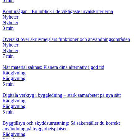
5 min
Kontursågar – En inblick i de viktigaste urvalskriterierna
Nyheter
Nyheter
3 min
Översikt över skruvmejslars funktioner och användningsområden
Nyheter
Nyheter
7 min
När material saknas: Planera dina alternativ i god tid
Rådgivning
Rådgivning
5 min
Digitala verktyg i byggledning – stärk samarbetet på nya sätt
Rådgivning
Rådgivning
5 min
Byggtillsyn och skyddsutrustning: Så säkerställer du korrekt
användning på byggarbetsplatsen
Rådgivning