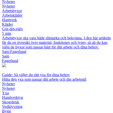
Nyheter
Nyheter
Arbetsbyxor
Arbetskläder
Hantverk
Kläder
Gör-det-själv
5 min
Arbetsbyxor ska vara både slitstarka och bekväma. I den här artikeln
får du en översikt över material, funktioner och typer, så att du kan
välja de byxor som passar bäst för ditt arbete och dina behov.
Sam Fagerlund
Sam
Fagerlund
Guide: Så väljer du rätt yxa för dina behov
Hitta den yxa som passar ditt arbete och din arbetsstil
Nyheter
Nyheter
Yxa
Handverktyg
Skogsbruk
Vedklyvning
Bygg