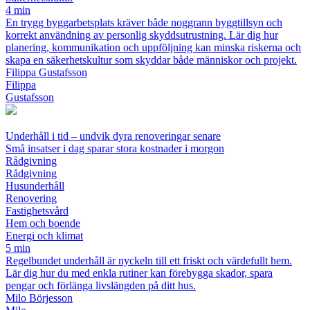
4 min
En trygg byggarbetsplats kräver både noggrann byggtillsyn och
korrekt användning av personlig skyddsutrustning. Lär dig hur
planering, kommunikation och uppföljning kan minska riskerna och
skapa en säkerhetskultur som skyddar både människor och projekt.
Filippa Gustafsson
Filippa
Gustafsson
Underhåll i tid – undvik dyra renoveringar senare
Små insatser i dag sparar stora kostnader i morgon
Rådgivning
Rådgivning
Husunderhåll
Renovering
Fastighetsvård
Hem och boende
Energi och klimat
5 min
Regelbundet underhåll är nyckeln till ett friskt och värdefullt hem.
Lär dig hur du med enkla rutiner kan förebygga skador, spara
pengar och förlänga livslängden på ditt hus.
Milo Börjesson