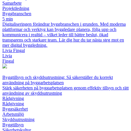
Samarbete
Projektledning
Byggbranschen
5 min
Digitaliseringen förändrar byggbranschen i grunden. Med moderna
plattformar och verktyg kan byggledare planera, följa upp och
kommunicera i realtid – vilket leder till bättre beslut, ökad
transparens och starkare team. Lär dig hur du tar nästa steg mot en
mer digital byggledning.
Livia Fingal
Livia
Fingal
Byggtillsyn och skyddsutrustning: Så säkerställer du korrekt
användning på byggarbetsplatsen
Stärk säkerheten på byggarbetsplatsen genom effektiv tillsyn och rätt
användning av skyddsutrustning
Rådgivning
Rådgivning
Byggsäkerhet
Arbetsmiljö
Skyddsutrustning
Byggtillsyn
Säkerhetskultur