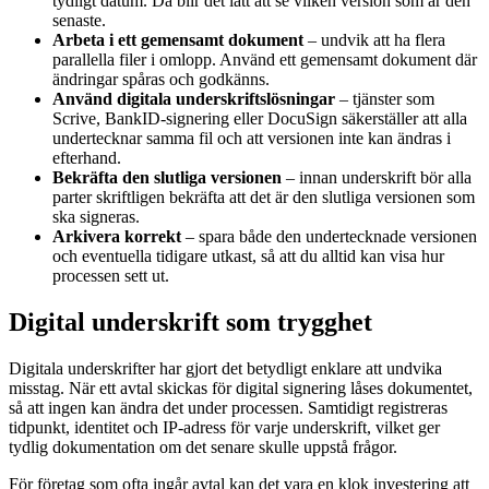
tydligt datum. Då blir det lätt att se vilken version som är den
senaste.
Arbeta i ett gemensamt dokument
– undvik att ha flera
parallella filer i omlopp. Använd ett gemensamt dokument där
ändringar spåras och godkänns.
Använd digitala underskriftslösningar
– tjänster som
Scrive, BankID-signering eller DocuSign säkerställer att alla
undertecknar samma fil och att versionen inte kan ändras i
efterhand.
Bekräfta den slutliga versionen
– innan underskrift bör alla
parter skriftligen bekräfta att det är den slutliga versionen som
ska signeras.
Arkivera korrekt
– spara både den undertecknade versionen
och eventuella tidigare utkast, så att du alltid kan visa hur
processen sett ut.
Digital underskrift som trygghet
Digitala underskrifter har gjort det betydligt enklare att undvika
misstag. När ett avtal skickas för digital signering låses dokumentet,
så att ingen kan ändra det under processen. Samtidigt registreras
tidpunkt, identitet och IP-adress för varje underskrift, vilket ger
tydlig dokumentation om det senare skulle uppstå frågor.
För företag som ofta ingår avtal kan det vara en klok investering att