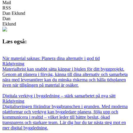
Mail
RSS
Dan Eklund
Dan
Eklund
Læs også:
När material saknas: Planera dina alternativ i god tid
Rådgivning
Materialbrist kan snabbt sätta käppar i hjulen för ditt byggprojekt.
Genom att planera i förväg, känna till dina alternativ och samarbeta
nära med leverantörer kan du minska riskerna och hålla tidsplanen
även när tillgången på material är osäker.
Digitala verktyg i byggledning – stärk samarbetet på nya sätt
Rådgivning
Digitaliseringen förändrar byggbranschen i grunden. Med moderna
plattformar och verktyg kan byggledare planera, följa upp och
kommunicera i realtid – vilket leder till bättre beslut, ökad
transparens och starkare team. Lär dig hur du tar nästa steg mot en
mer digital byggledning.