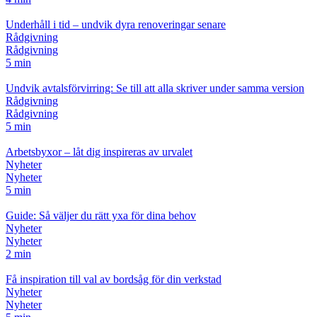
Underhåll i tid – undvik dyra renoveringar senare
Rådgivning
Rådgivning
5 min
Undvik avtalsförvirring: Se till att alla skriver under samma version
Rådgivning
Rådgivning
5 min
Arbetsbyxor – låt dig inspireras av urvalet
Nyheter
Nyheter
5 min
Guide: Så väljer du rätt yxa för dina behov
Nyheter
Nyheter
2 min
Få inspiration till val av bordsåg för din verkstad
Nyheter
Nyheter