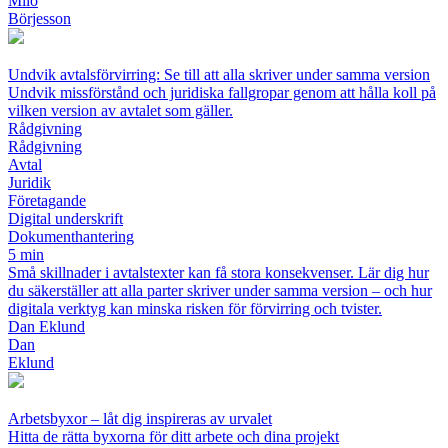
Milo
Börjesson
Undvik avtalsförvirring: Se till att alla skriver under samma version
Undvik missförstånd och juridiska fallgropar genom att hålla koll på
vilken version av avtalet som gäller.
Rådgivning
Rådgivning
Avtal
Juridik
Företagande
Digital underskrift
Dokumenthantering
5 min
Små skillnader i avtalstexter kan få stora konsekvenser. Lär dig hur
du säkerställer att alla parter skriver under samma version – och hur
digitala verktyg kan minska risken för förvirring och tvister.
Dan Eklund
Dan
Eklund
Arbetsbyxor – låt dig inspireras av urvalet
Hitta de rätta byxorna för ditt arbete och dina projekt