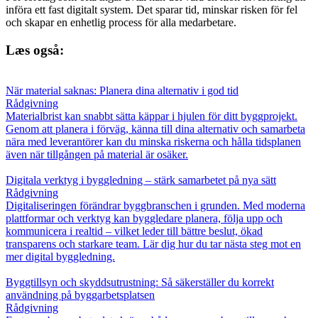
införa ett fast digitalt system. Det sparar tid, minskar risken för fel
och skapar en enhetlig process för alla medarbetare.
Læs også:
När material saknas: Planera dina alternativ i god tid
Rådgivning
Materialbrist kan snabbt sätta käppar i hjulen för ditt byggprojekt.
Genom att planera i förväg, känna till dina alternativ och samarbeta
nära med leverantörer kan du minska riskerna och hålla tidsplanen
även när tillgången på material är osäker.
Digitala verktyg i byggledning – stärk samarbetet på nya sätt
Rådgivning
Digitaliseringen förändrar byggbranschen i grunden. Med moderna
plattformar och verktyg kan byggledare planera, följa upp och
kommunicera i realtid – vilket leder till bättre beslut, ökad
transparens och starkare team. Lär dig hur du tar nästa steg mot en
mer digital byggledning.
Byggtillsyn och skyddsutrustning: Så säkerställer du korrekt
användning på byggarbetsplatsen
Rådgivning