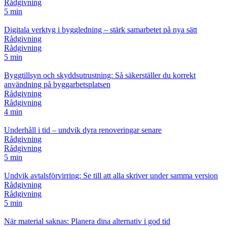
Rådgivning
5 min
Digitala verktyg i byggledning – stärk samarbetet på nya sätt
Rådgivning
Rådgivning
5 min
Byggtillsyn och skyddsutrustning: Så säkerställer du korrekt
användning på byggarbetsplatsen
Rådgivning
Rådgivning
4 min
Underhåll i tid – undvik dyra renoveringar senare
Rådgivning
Rådgivning
5 min
Undvik avtalsförvirring: Se till att alla skriver under samma version
Rådgivning
Rådgivning
5 min
När material saknas: Planera dina alternativ i god tid