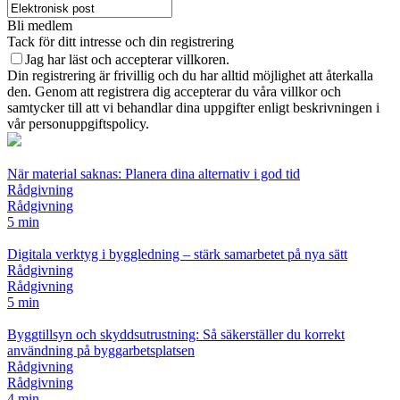
Bli medlem
Tack för ditt intresse och din registrering
Jag har läst och accepterar villkoren.
Din registrering är frivillig och du har alltid möjlighet att återkalla
den. Genom att registrera dig accepterar du våra villkor och
samtycker till att vi behandlar dina uppgifter enligt beskrivningen i
vår personuppgiftspolicy.
När material saknas: Planera dina alternativ i god tid
Rådgivning
Rådgivning
5 min
Digitala verktyg i byggledning – stärk samarbetet på nya sätt
Rådgivning
Rådgivning
5 min
Byggtillsyn och skyddsutrustning: Så säkerställer du korrekt
användning på byggarbetsplatsen
Rådgivning
Rådgivning
4 min