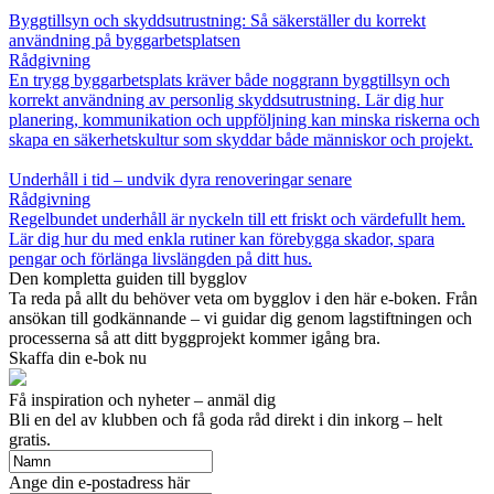
Byggtillsyn och skyddsutrustning: Så säkerställer du korrekt
användning på byggarbetsplatsen
Rådgivning
En trygg byggarbetsplats kräver både noggrann byggtillsyn och
korrekt användning av personlig skyddsutrustning. Lär dig hur
planering, kommunikation och uppföljning kan minska riskerna och
skapa en säkerhetskultur som skyddar både människor och projekt.
Underhåll i tid – undvik dyra renoveringar senare
Rådgivning
Regelbundet underhåll är nyckeln till ett friskt och värdefullt hem.
Lär dig hur du med enkla rutiner kan förebygga skador, spara
pengar och förlänga livslängden på ditt hus.
Den kompletta guiden till bygglov
Ta reda på allt du behöver veta om bygglov i den här e-boken. Från
ansökan till godkännande – vi guidar dig genom lagstiftningen och
processerna så att ditt byggprojekt kommer igång bra.
Skaffa din e-bok nu
Få inspiration och nyheter – anmäl dig
Bli en del av klubben och få goda råd direkt i din inkorg – helt
gratis.
Ange din e-postadress här