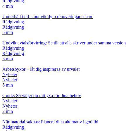
Rådgivning
4 min
Underhåll i tid – undvik dyra renoveringar senare
Rådgivning
Rådgivning
5 min
Undvik avtalsförvirring: Se till att alla skriver under samma version
Rådgivning
Rådgivning
5 min
Arbetsbyxor – låt dig inspireras av urvalet
Nyheter
Nyheter
5 min
Guide: Så väljer du rätt yxa för dina behov
Nyheter
Nyheter
2 min
När material saknas: Planera dina alternativ i god tid
Rådgivning