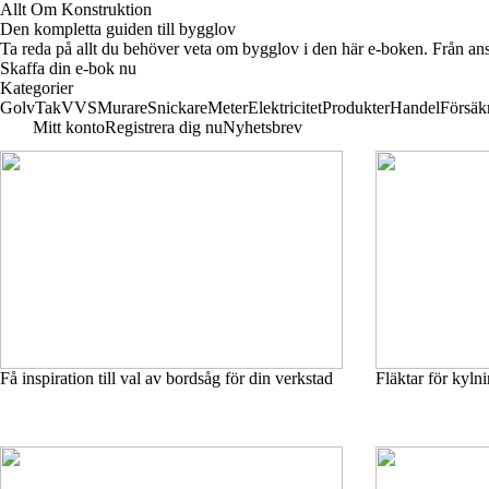
Allt Om Konstruktion
Den kompletta guiden till bygglov
Ta reda på allt du behöver veta om bygglov i den här e-boken. Från ans
Skaffa din e-bok nu
Kategorier
Golv
Tak
VVS
Murare
Snickare
Meter
Elektricitet
Produkter
Handel
Försäk
Mitt konto
Registrera dig nu
Nyhetsbrev
Få inspiration till val av bordsåg för din verkstad
Fläktar för kylni