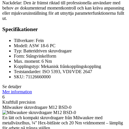
Nackdelar: Den är främst riktad till professionella användare med
behov av dokumenterad momentkontroll och kan kräva anpassning
eller mjukvaruinställning för att utnyttja parameterfunktionerna fullt
ut.
Specifikationer
Tillverkare: Fein
Modell: ASW 18-6 PC
Typ: Batteridriven skruvdragare
Form: Stångvinkelform
Max. moment: 6 Nm
Kopplingstyp: Mekanisk frånkopplingskoppling
Teststandarder: ISO 5393, VDI/VDE 2647
SKU: 71126660000
Se detaljer
Mer information
6
Kraftfull precision
Milwaukee skruvdragare M12 BSD-0
En lätt och kompakt skruvdragare från Milwaukee med
metallväxelhus, ¼ʺ Hex-bitfäste och 20 Nm vridmoment – lämplig
för arbete på trånga ställen.