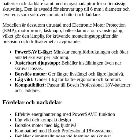
batterier och -laddare samt med magasinadaptrar för seriemässig
skruvning. Den är avsedd för skruvar upp till 6 mm i diameter och
levereras som solo-version utan batteri och laddare.
Modellen är dessutom utrustad med Electronic Motor Protection
(EMP), motorbroms, låsknapp, bältesklämma och vänstergång,
vilket gör den lämplig för krävande monteringsuppgifter där
precision och driftsäkerhet är avgörande.
PowerSAVE-läge:
Minskar energiförbrukningen och ökar
antalet skruvar per laddning.
Justerbart djupstopp:
Behåller inställningen även när
skruvar lossas.
Borstlös motor:
Ger längre livslängd och lägre ljudnivå.
Låg vikt:
Under 1 kg för bättre ergonomi och komfort.
Kompatibilitet:
Passar till Bosch Professional 18V-batterier
och -laddare.
Fördelar och nackdelar
Effektiv energihantering med PowerSAVE-funktion
Låg vikt och kompakt design
Borstlös motor med låg ljudnivå
Kompatibel med Bosch Professional 18V-systemet
Behåller djupinställningen vid lossning av skruvar