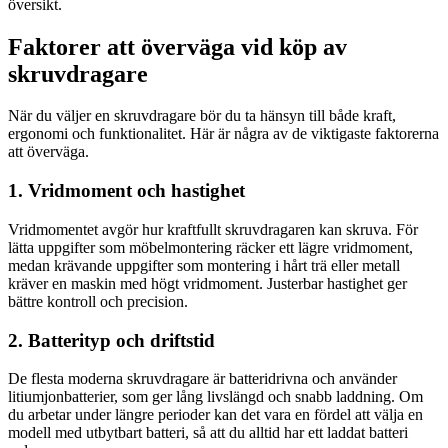
översikt.
Faktorer att överväga vid köp av
skruvdragare
När du väljer en skruvdragare bör du ta hänsyn till både kraft,
ergonomi och funktionalitet. Här är några av de viktigaste faktorerna
att överväga.
1. Vridmoment och hastighet
Vridmomentet avgör hur kraftfullt skruvdragaren kan skruva. För
lätta uppgifter som möbelmontering räcker ett lägre vridmoment,
medan krävande uppgifter som montering i hårt trä eller metall
kräver en maskin med högt vridmoment. Justerbar hastighet ger
bättre kontroll och precision.
2. Batterityp och driftstid
De flesta moderna skruvdragare är batteridrivna och använder
litiumjonbatterier, som ger lång livslängd och snabb laddning. Om
du arbetar under längre perioder kan det vara en fördel att välja en
modell med utbytbart batteri, så att du alltid har ett laddat batteri