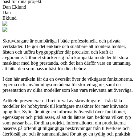
bäst för dina projekt.
Dan Eklund
Dan
Eklund
Skruvdragare är oumbärliga i både professionella och privata
verkstäder. De gör det enklare och snabbare att montera möbler,
fästen och utföra bygguppgifter där precision och kraft är
avgörande. Utbudet sträcker sig från kompakta modeller till stora
maskiner med hög prestanda, och det kan därför vara en utmaning
att hitta den som passar bäst för dina behov.
I den här artikeln får du en översikt över de viktigaste funktionerna,
typerna och användningsområdena för skruvdragare, samt en
presentation av olika modeller som kan vara relevanta att överväga.
Artikeln presenterar ett brett urval av skruvdragare – från lätta
modeller för hobbybruk till kraftigare maskiner för mer krävande
uppgifter. Syftet är att ge en informativ översikt över funktioner,
egenskaper och prisklasser, så att du lättare kan bedöma vilken typ
som passar bäst för dina projekt. Informationen om produkterna
baseras på offentligt tillgängliga beskrivningar från tillverkare och
återförsäljare och är sammanfattad för att ge en tydlig och praktisk