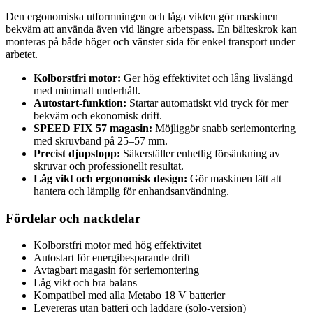
Den ergonomiska utformningen och låga vikten gör maskinen
bekväm att använda även vid längre arbetspass. En bälteskrok kan
monteras på både höger och vänster sida för enkel transport under
arbetet.
Kolborstfri motor:
Ger hög effektivitet och lång livslängd
med minimalt underhåll.
Autostart-funktion:
Startar automatiskt vid tryck för mer
bekväm och ekonomisk drift.
SPEED FIX 57 magasin:
Möjliggör snabb seriemontering
med skruvband på 25–57 mm.
Precist djupstopp:
Säkerställer enhetlig försänkning av
skruvar och professionellt resultat.
Låg vikt och ergonomisk design:
Gör maskinen lätt att
hantera och lämplig för enhandsanvändning.
Fördelar och nackdelar
Kolborstfri motor med hög effektivitet
Autostart för energibesparande drift
Avtagbart magasin för seriemontering
Låg vikt och bra balans
Kompatibel med alla Metabo 18 V batterier
Levereras utan batteri och laddare (solo-version)