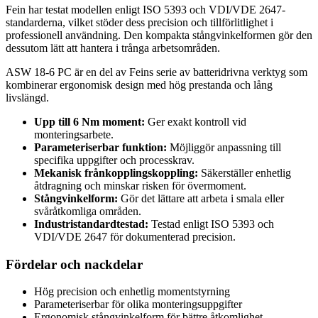
Fein har testat modellen enligt ISO 5393 och VDI/VDE 2647-
standarderna, vilket stöder dess precision och tillförlitlighet i
professionell användning. Den kompakta stångvinkelformen gör den
dessutom lätt att hantera i trånga arbetsområden.
ASW 18-6 PC är en del av Feins serie av batteridrivna verktyg som
kombinerar ergonomisk design med hög prestanda och lång
livslängd.
Upp till 6 Nm moment:
Ger exakt kontroll vid
monteringsarbete.
Parameteriserbar funktion:
Möjliggör anpassning till
specifika uppgifter och processkrav.
Mekanisk frånkopplingskoppling:
Säkerställer enhetlig
åtdragning och minskar risken för övermoment.
Stångvinkelform:
Gör det lättare att arbeta i smala eller
svåråtkomliga områden.
Industristandardtestad:
Testad enligt ISO 5393 och
VDI/VDE 2647 för dokumenterad precision.
Fördelar och nackdelar
Hög precision och enhetlig momentstyrning
Parameteriserbar för olika monteringsuppgifter
Ergonomisk stångvinkelform för bättre åtkomlighet