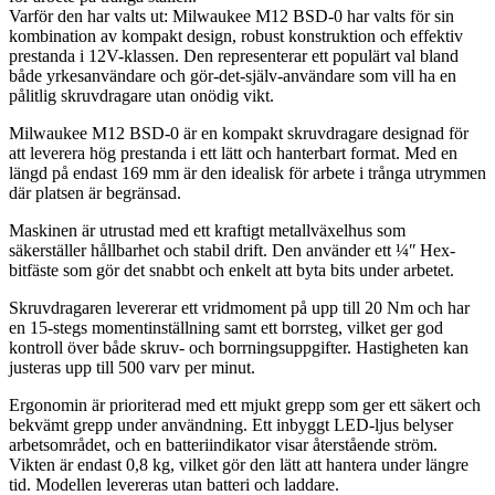
Varför den har valts ut: Milwaukee M12 BSD-0 har valts för sin
kombination av kompakt design, robust konstruktion och effektiv
prestanda i 12V-klassen. Den representerar ett populärt val bland
både yrkesanvändare och gör-det-själv-användare som vill ha en
pålitlig skruvdragare utan onödig vikt.
Milwaukee M12 BSD-0 är en kompakt skruvdragare designad för
att leverera hög prestanda i ett lätt och hanterbart format. Med en
längd på endast 169 mm är den idealisk för arbete i trånga utrymmen
där platsen är begränsad.
Maskinen är utrustad med ett kraftigt metallväxelhus som
säkerställer hållbarhet och stabil drift. Den använder ett ¼ʺ Hex-
bitfäste som gör det snabbt och enkelt att byta bits under arbetet.
Skruvdragaren levererar ett vridmoment på upp till 20 Nm och har
en 15-stegs momentinställning samt ett borrsteg, vilket ger god
kontroll över både skruv- och borrningsuppgifter. Hastigheten kan
justeras upp till 500 varv per minut.
Ergonomin är prioriterad med ett mjukt grepp som ger ett säkert och
bekvämt grepp under användning. Ett inbyggt LED-ljus belyser
arbetsområdet, och en batteriindikator visar återstående ström.
Vikten är endast 0,8 kg, vilket gör den lätt att hantera under längre
tid. Modellen levereras utan batteri och laddare.