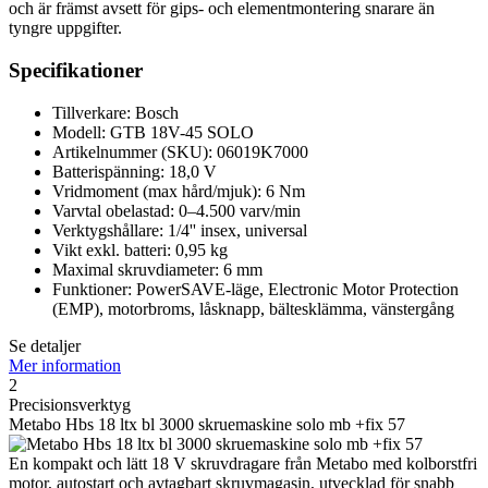
och är främst avsett för gips- och elementmontering snarare än
tyngre uppgifter.
Specifikationer
Tillverkare: Bosch
Modell: GTB 18V-45 SOLO
Artikelnummer (SKU): 06019K7000
Batterispänning: 18,0 V
Vridmoment (max hård/mjuk): 6 Nm
Varvtal obelastad: 0–4.500 varv/min
Verktygshållare: 1/4'' insex, universal
Vikt exkl. batteri: 0,95 kg
Maximal skruvdiameter: 6 mm
Funktioner: PowerSAVE-läge, Electronic Motor Protection
(EMP), motorbroms, låsknapp, bältesklämma, vänstergång
Se detaljer
Mer information
2
Precisionsverktyg
Metabo Hbs 18 ltx bl 3000 skruemaskine solo mb +fix 57
En kompakt och lätt 18 V skruvdragare från Metabo med kolborstfri
motor, autostart och avtagbart skruvmagasin, utvecklad för snabb