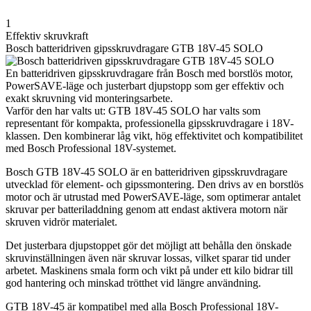
1
Effektiv skruvkraft
Bosch batteridriven gipsskruvdragare GTB 18V-45 SOLO
En batteridriven gipsskruvdragare från Bosch med borstlös motor,
PowerSAVE-läge och justerbart djupstopp som ger effektiv och
exakt skruvning vid monteringsarbete.
Varför den har valts ut: GTB 18V-45 SOLO har valts som
representant för kompakta, professionella gipsskruvdragare i 18V-
klassen. Den kombinerar låg vikt, hög effektivitet och kompatibilitet
med Bosch Professional 18V-systemet.
Bosch GTB 18V-45 SOLO är en batteridriven gipsskruvdragare
utvecklad för element- och gipssmontering. Den drivs av en borstlös
motor och är utrustad med PowerSAVE-läge, som optimerar antalet
skruvar per batteriladdning genom att endast aktivera motorn när
skruven vidrör materialet.
Det justerbara djupstoppet gör det möjligt att behålla den önskade
skruvinställningen även när skruvar lossas, vilket sparar tid under
arbetet. Maskinens smala form och vikt på under ett kilo bidrar till
god hantering och minskad trötthet vid längre användning.
GTB 18V-45 är kompatibel med alla Bosch Professional 18V-