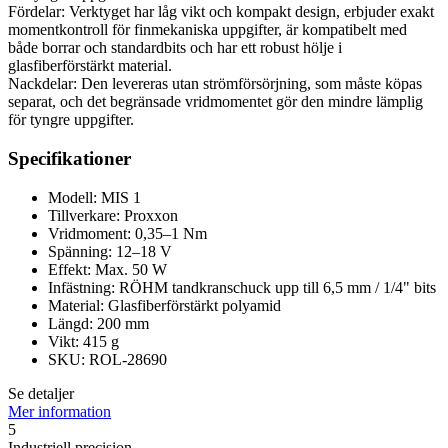
Fördelar: Verktyget har låg vikt och kompakt design, erbjuder exakt
momentkontroll för finmekaniska uppgifter, är kompatibelt med
både borrar och standardbits och har ett robust hölje i
glasfiberförstärkt material.
Nackdelar: Den levereras utan strömförsörjning, som måste köpas
separat, och det begränsade vridmomentet gör den mindre lämplig
för tyngre uppgifter.
Specifikationer
Modell: MIS 1
Tillverkare: Proxxon
Vridmoment: 0,35–1 Nm
Spänning: 12–18 V
Effekt: Max. 50 W
Infästning: RÖHM tandkranschuck upp till 6,5 mm / 1/4" bits
Material: Glasfiberförstärkt polyamid
Längd: 200 mm
Vikt: 415 g
SKU: ROL-28690
Se detaljer
Mer information
5
Industriell precision