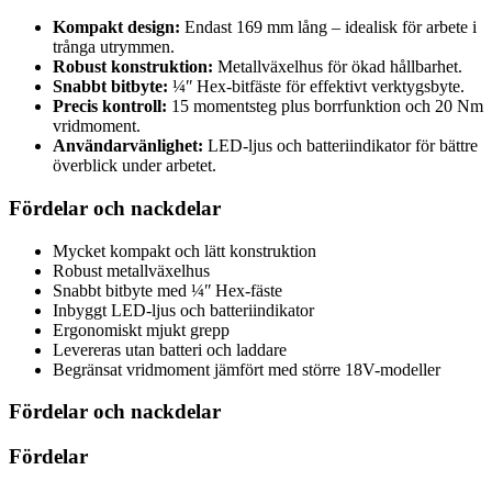
Kompakt design:
Endast 169 mm lång – idealisk för arbete i
trånga utrymmen.
Robust konstruktion:
Metallväxelhus för ökad hållbarhet.
Snabbt bitbyte:
¼ʺ Hex-bitfäste för effektivt verktygsbyte.
Precis kontroll:
15 momentsteg plus borrfunktion och 20 Nm
vridmoment.
Användarvänlighet:
LED-ljus och batteriindikator för bättre
överblick under arbetet.
Fördelar och nackdelar
Mycket kompakt och lätt konstruktion
Robust metallväxelhus
Snabbt bitbyte med ¼ʺ Hex-fäste
Inbyggt LED-ljus och batteriindikator
Ergonomiskt mjukt grepp
Levereras utan batteri och laddare
Begränsat vridmoment jämfört med större 18V-modeller
Fördelar och nackdelar
Fördelar