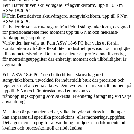
Fein Batteridriven skruvdragare, stångvinkelform, upp till 6 Nm
ASW 18-6 PC
En batteridriven skruvdragare från Fein i stångvinkelform, designad
för precisionsarbete med moment upp till 6 Nm och mekanisk
frånkopplingskoppling.
Varför den har valts ut: Fein ASW 18-6 PC har valts ut för sin
kombination av trådlös flexibilitet, industriell precision och möjlighet
till parameterstyrning. Den representerar ett professionellt verktyg
för monteringsuppgifter där enhetligt moment och tillförlitlighet är
avgörande.
Fein ASW 18-6 PC är en batteridriven skruvdragare i
stångvinkelform, utvecklad för industriellt bruk där precision och
repeterbarhet är centrala krav. Den levererar ett maximalt moment på
upp till 6 Nm och är utrustad med en mekanisk
frånkopplingskoppling som säkerställer enhetlig åtdragning vid varje
användning.
Maskinen är parameteriserbar, vilket betyder att dess inställningar
kan anpassas till specifika produktions- eller monteringsuppgifter.
Detta gör den lämplig för användning i miljöer där dokumenterad
kvalitet och processkontroll är nödvändiga.