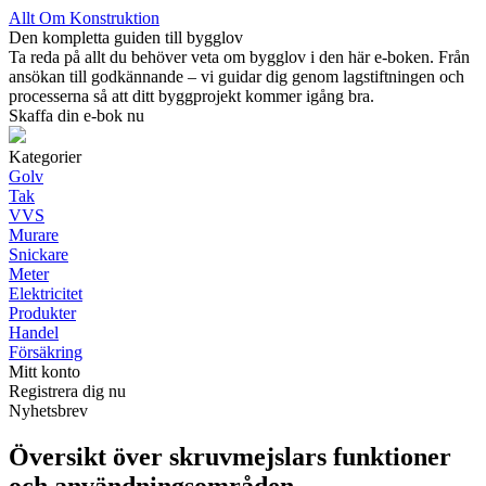
Allt Om Konstruktion
Den kompletta guiden till bygglov
Ta reda på allt du behöver veta om bygglov i den här e-boken. Från
ansökan till godkännande – vi guidar dig genom lagstiftningen och
processerna så att ditt byggprojekt kommer igång bra.
Skaffa din e-bok nu
Kategorier
Golv
Tak
VVS
Murare
Snickare
Meter
Elektricitet
Produkter
Handel
Försäkring
Mitt konto
Registrera dig nu
Nyhetsbrev
Översikt över skruvmejslars funktioner
och användningsområden