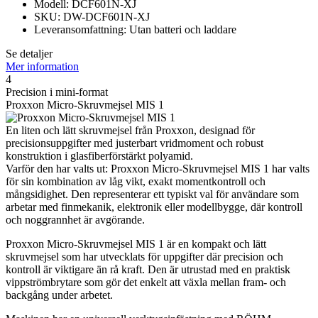
Modell: DCF601N-XJ
SKU: DW-DCF601N-XJ
Leveransomfattning: Utan batteri och laddare
Se detaljer
Mer information
4
Precision i mini-format
Proxxon Micro-Skruvmejsel MIS 1
En liten och lätt skruvmejsel från Proxxon, designad för
precisionsuppgifter med justerbart vridmoment och robust
konstruktion i glasfiberförstärkt polyamid.
Varför den har valts ut: Proxxon Micro-Skruvmejsel MIS 1 har valts
för sin kombination av låg vikt, exakt momentkontroll och
mångsidighet. Den representerar ett typiskt val för användare som
arbetar med finmekanik, elektronik eller modellbygge, där kontroll
och noggrannhet är avgörande.
Proxxon Micro-Skruvmejsel MIS 1 är en kompakt och lätt
skruvmejsel som har utvecklats för uppgifter där precision och
kontroll är viktigare än rå kraft. Den är utrustad med en praktisk
vippströmbrytare som gör det enkelt att växla mellan fram- och
backgång under arbetet.