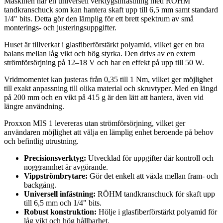
Maskinen har en universell verktygsinfästning med RÖHM
tandkranschuck som kan hantera skaft upp till 6,5 mm samt standard
1/4" bits. Detta gör den lämplig för ett brett spektrum av små
monterings- och justeringsuppgifter.
Huset är tillverkat i glasfiberförstärkt polyamid, vilket ger en bra
balans mellan låg vikt och hög styrka. Den drivs av en extern
strömförsörjning på 12–18 V och har en effekt på upp till 50 W.
Vridmomentet kan justeras från 0,35 till 1 Nm, vilket ger möjlighet
till exakt anpassning till olika material och skruvtyper. Med en längd
på 200 mm och en vikt på 415 g är den lätt att hantera, även vid
längre användning.
Proxxon MIS 1 levereras utan strömförsörjning, vilket ger
användaren möjlighet att välja en lämplig enhet beroende på behov
och befintlig utrustning.
Precisionsverktyg:
Utvecklad för uppgifter där kontroll och
noggrannhet är avgörande.
Vippströmbrytare:
Gör det enkelt att växla mellan fram- och
backgång.
Universell infästning:
RÖHM tandkranschuck för skaft upp
till 6,5 mm och 1/4" bits.
Robust konstruktion:
Hölje i glasfiberförstärkt polyamid för
låg vikt och hög hållbarhet.