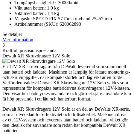
Tomgångshastighet: 0–30000/min
Vikt utan batteri: 1,0 kg
Vikt med batteri: 1,4 kg
Magasin: SPEED FIX 57 för skruvband 25–57 mm
Artikelnummer (SKU): 620062890
Se detaljer
Mer information
3
Kraftfull precisionsprestanda
Dewalt XR Skruvdragare 12V Solo
En 12V XR skruvdragare från DeWalt, levererad som solomodell
utan batteri och laddare. Maskinen är lämplig för lättare monterings-
och skruvuppgifter, där kompakt storlek och låg vikt är en fördel.
Varför den valdes: Dewalt XR Skruvdragare 12V Solo valdes som
representant för kompakta batteridrivna skruvdragare i 12V-klassen.
Den visar hur både yrkesanvändare och gör-det-själv-användare kan
få hög prestanda i ett lätt och hanterbart format.
Dewalt XR Skruvdragare 12V Solo är en del av DeWalts XR-serie,
som är utvecklad för effektivitet och driftsäkerhet. Maskinen drivs
av ett 12V-system och levereras utan batteri och laddare, vilket gör
den idealisk för användare som redan har kompatibla DeWalt XR-
batterier.