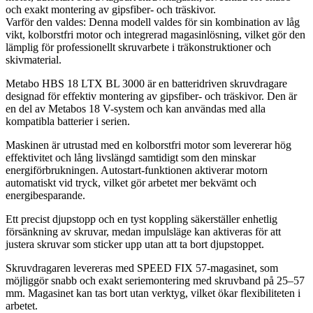
och exakt montering av gipsfiber- och träskivor.
Varför den valdes: Denna modell valdes för sin kombination av låg
vikt, kolborstfri motor och integrerad magasinlösning, vilket gör den
lämplig för professionellt skruvarbete i träkonstruktioner och
skivmaterial.
Metabo HBS 18 LTX BL 3000 är en batteridriven skruvdragare
designad för effektiv montering av gipsfiber- och träskivor. Den är
en del av Metabos 18 V-system och kan användas med alla
kompatibla batterier i serien.
Maskinen är utrustad med en kolborstfri motor som levererar hög
effektivitet och lång livslängd samtidigt som den minskar
energiförbrukningen. Autostart-funktionen aktiverar motorn
automatiskt vid tryck, vilket gör arbetet mer bekvämt och
energibesparande.
Ett precist djupstopp och en tyst koppling säkerställer enhetlig
försänkning av skruvar, medan impulsläge kan aktiveras för att
justera skruvar som sticker upp utan att ta bort djupstoppet.
Skruvdragaren levereras med SPEED FIX 57-magasinet, som
möjliggör snabb och exakt seriemontering med skruvband på 25–57
mm. Magasinet kan tas bort utan verktyg, vilket ökar flexibiliteten i
arbetet.