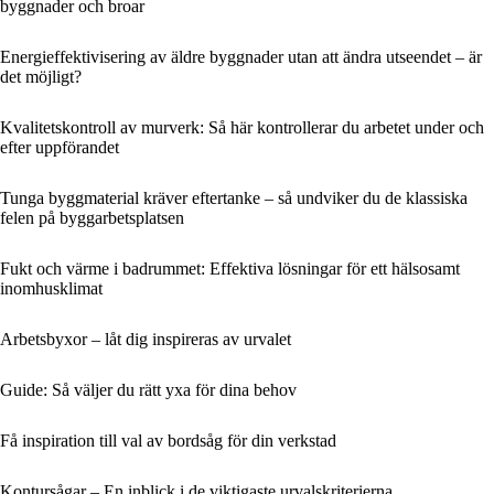
byggnader och broar
Energieffektivisering av äldre byggnader utan att ändra utseendet – är
det möjligt?
Kvalitetskontroll av murverk: Så här kontrollerar du arbetet under och
efter uppförandet
Tunga byggmaterial kräver eftertanke – så undviker du de klassiska
felen på byggarbetsplatsen
Fukt och värme i badrummet: Effektiva lösningar för ett hälsosamt
inomhusklimat
Arbetsbyxor – låt dig inspireras av urvalet
Guide: Så väljer du rätt yxa för dina behov
Få inspiration till val av bordsåg för din verkstad
Kontursågar – En inblick i de viktigaste urvalskriterierna