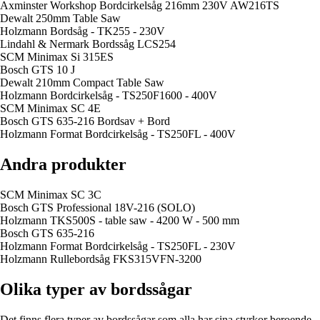
Axminster Workshop Bordcirkelsåg 216mm 230V AW216TS
Dewalt 250mm Table Saw
Holzmann Bordsåg - TK255 - 230V
Lindahl & Nermark Bordssåg LCS254
SCM Minimax Si 315ES
Bosch GTS 10 J
Dewalt 210mm Compact Table Saw
Holzmann Bordcirkelsåg - TS250F1600 - 400V
SCM Minimax SC 4E
Bosch GTS 635-216 Bordsav + Bord
Holzmann Format Bordcirkelsåg - TS250FL - 400V
Andra produkter
SCM Minimax SC 3C
Bosch GTS Professional 18V-216 (SOLO)
Holzmann TKS500S - table saw - 4200 W - 500 mm
Bosch GTS 635-216
Holzmann Format Bordcirkelsåg - TS250FL - 230V
Holzmann Rullebordsåg FKS315VFN-3200
Olika typer av bordssågar
Det finns flera typer av bordssågar som alla har sina styrkor beroende