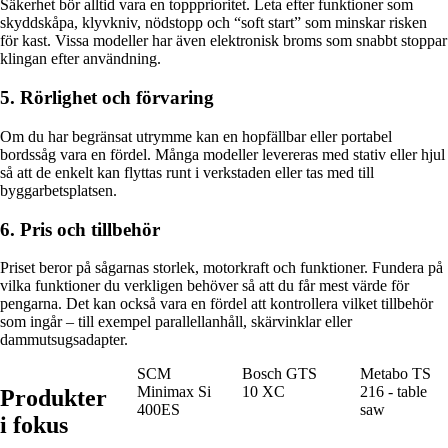
Säkerhet bör alltid vara en toppprioritet. Leta efter funktioner som
skyddskåpa, klyvkniv, nödstopp och “soft start” som minskar risken
för kast. Vissa modeller har även elektronisk broms som snabbt stoppar
klingan efter användning.
5. Rörlighet och förvaring
Om du har begränsat utrymme kan en hopfällbar eller portabel
bordssåg vara en fördel. Många modeller levereras med stativ eller hjul
så att de enkelt kan flyttas runt i verkstaden eller tas med till
byggarbetsplatsen.
6. Pris och tillbehör
Priset beror på sågarnas storlek, motorkraft och funktioner. Fundera på
vilka funktioner du verkligen behöver så att du får mest värde för
pengarna. Det kan också vara en fördel att kontrollera vilket tillbehör
som ingår – till exempel parallellanhåll, skärvinklar eller
dammutsugsadapter.
SCM
Bosch GTS
Metabo TS
Minimax Si
10 XC
216 - table
Produkter
400ES
saw
i fokus