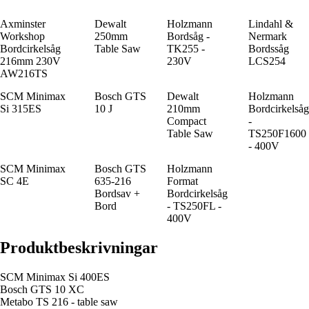
Axminster
Dewalt
Holzmann
Lindahl &
Workshop
250mm
Bordsåg -
Nermark
Bordcirkelsåg
Table Saw
TK255 -
Bordssåg
216mm 230V
230V
LCS254
AW216TS
SCM Minimax
Bosch GTS
Dewalt
Holzmann
Si 315ES
10 J
210mm
Bordcirkelsåg
Compact
-
Table Saw
TS250F1600
- 400V
SCM Minimax
Bosch GTS
Holzmann
SC 4E
635-216
Format
Bordsav +
Bordcirkelsåg
Bord
- TS250FL -
400V
Produktbeskrivningar
SCM Minimax Si 400ES
Bosch GTS 10 XC
Metabo TS 216 - table saw