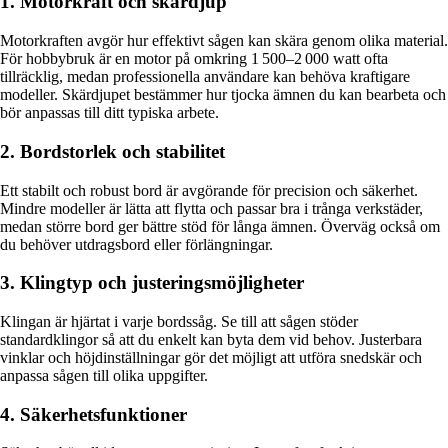
1. Motorkraft och skärdjup
Motorkraften avgör hur effektivt sågen kan skära genom olika material.
För hobbybruk är en motor på omkring 1 500–2 000 watt ofta
tillräcklig, medan professionella användare kan behöva kraftigare
modeller. Skärdjupet bestämmer hur tjocka ämnen du kan bearbeta och
bör anpassas till ditt typiska arbete.
2. Bordstorlek och stabilitet
Ett stabilt och robust bord är avgörande för precision och säkerhet.
Mindre modeller är lätta att flytta och passar bra i trånga verkstäder,
medan större bord ger bättre stöd för långa ämnen. Överväg också om
du behöver utdragsbord eller förlängningar.
3. Klingtyp och justeringsmöjligheter
Klingan är hjärtat i varje bordssåg. Se till att sågen stöder
standardklingor så att du enkelt kan byta dem vid behov. Justerbara
vinklar och höjdinställningar gör det möjligt att utföra snedskär och
anpassa sågen till olika uppgifter.
4. Säkerhetsfunktioner