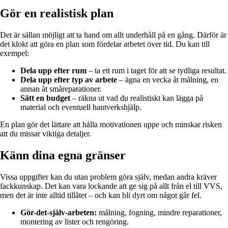
Gör en realistisk plan
Det är sällan möjligt att ta hand om allt underhåll på en gång. Därför är
det klokt att göra en plan som fördelar arbetet över tid. Du kan till
exempel:
Dela upp efter rum
– ta ett rum i taget för att se tydliga resultat.
Dela upp efter typ av arbete
– ägna en vecka åt målning, en
annan åt småreparationer.
Sätt en budget
– räkna ut vad du realistiskt kan lägga på
material och eventuell hantverkshjälp.
En plan gör det lättare att hålla motivationen uppe och minskar risken
att du missar viktiga detaljer.
Känn dina egna gränser
Vissa uppgifter kan du utan problem göra själv, medan andra kräver
fackkunskap. Det kan vara lockande att ge sig på allt från el till VVS,
men det är inte alltid tillåtet – och kan bli dyrt om något går fel.
Gör-det-själv-arbeten:
målning, fogning, mindre reparationer,
montering av lister och rengöring.