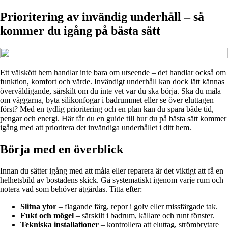
Prioritering av invändig underhåll – så
kommer du igång på bästa sätt
Ett välskött hem handlar inte bara om utseende – det handlar också om
funktion, komfort och värde. Invändigt underhåll kan dock lätt kännas
överväldigande, särskilt om du inte vet var du ska börja. Ska du måla
om väggarna, byta silikonfogar i badrummet eller se över eluttagen
först? Med en tydlig prioritering och en plan kan du spara både tid,
pengar och energi. Här får du en guide till hur du på bästa sätt kommer
igång med att prioritera det invändiga underhållet i ditt hem.
Börja med en överblick
Innan du sätter igång med att måla eller reparera är det viktigt att få en
helhetsbild av bostadens skick. Gå systematiskt igenom varje rum och
notera vad som behöver åtgärdas. Titta efter:
Slitna ytor
– flagande färg, repor i golv eller missfärgade tak.
Fukt och mögel
– särskilt i badrum, källare och runt fönster.
Tekniska installationer
– kontrollera att eluttag, strömbrytare