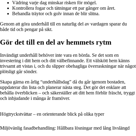
Vädring varje dag minskar risken för mögel.
Kontrollera fogar och tätningar ett par gånger om året.
Behandla träytor och golv innan de blir slitna.
Genom att göra underhåll till en naturlig del av vardagen sparar du
både tid och pengar på sikt.
Gör det till en del av hemmets rytm
Invändigt underhåll behöver inte vara en börda. Se det som en
investering i ditt hem och ditt välbefinnande. Ett välskött hem känns
trivsamt att vistas i, och du slipper obehagliga överraskningar när något
plötsligt går sönder.
Skapa gärna en årlig “underhållsdag” då du går igenom bostaden,
uppdaterar din lista och planerar nästa steg. Det gör det enklare att
behålla överblicken – och säkerställer att ditt hem förblir fräscht, tryggt
och inbjudande i många år framöver.
Högtryckstvättar – en orienterande blick på olika typer
Miljövänlig fasadbehandling: Hållbara lösningar med lång livslängd