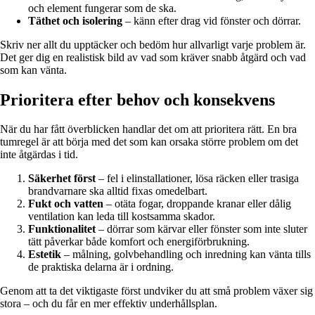
och element fungerar som de ska.
Täthet och isolering
– känn efter drag vid fönster och dörrar.
Skriv ner allt du upptäcker och bedöm hur allvarligt varje problem är.
Det ger dig en realistisk bild av vad som kräver snabb åtgärd och vad
som kan vänta.
Prioritera efter behov och konsekvens
När du har fått överblicken handlar det om att prioritera rätt. En bra
tumregel är att börja med det som kan orsaka större problem om det
inte åtgärdas i tid.
Säkerhet först
– fel i elinstallationer, lösa räcken eller trasiga
brandvarnare ska alltid fixas omedelbart.
Fukt och vatten
– otäta fogar, droppande kranar eller dålig
ventilation kan leda till kostsamma skador.
Funktionalitet
– dörrar som kärvar eller fönster som inte sluter
tätt påverkar både komfort och energiförbrukning.
Estetik
– målning, golvbehandling och inredning kan vänta tills
de praktiska delarna är i ordning.
Genom att ta det viktigaste först undviker du att små problem växer sig
stora – och du får en mer effektiv underhållsplan.