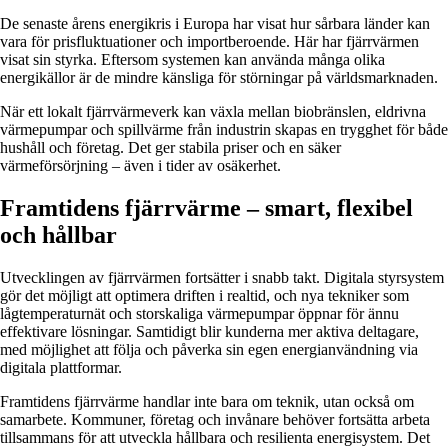
De senaste årens energikris i Europa har visat hur sårbara länder kan
vara för prisfluktuationer och importberoende. Här har fjärrvärmen
visat sin styrka. Eftersom systemen kan använda många olika
energikällor är de mindre känsliga för störningar på världsmarknaden.
När ett lokalt fjärrvärmeverk kan växla mellan biobränslen, eldrivna
värmepumpar och spillvärme från industrin skapas en trygghet för både
hushåll och företag. Det ger stabila priser och en säker
värmeförsörjning – även i tider av osäkerhet.
Framtidens fjärrvärme – smart, flexibel
och hållbar
Utvecklingen av fjärrvärmen fortsätter i snabb takt. Digitala styrsystem
gör det möjligt att optimera driften i realtid, och nya tekniker som
lågtemperaturnät och storskaliga värmepumpar öppnar för ännu
effektivare lösningar. Samtidigt blir kunderna mer aktiva deltagare,
med möjlighet att följa och påverka sin egen energianvändning via
digitala plattformar.
Framtidens fjärrvärme handlar inte bara om teknik, utan också om
samarbete. Kommuner, företag och invånare behöver fortsätta arbeta
tillsammans för att utveckla hållbara och resilienta energisystem. Det