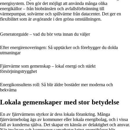
energisystem. Den gör det möjligt att använda många olika
energikällor – från biobränslen och avfallsförbränning till
värmepumpar, solvärme och spillvärme från datacenter. Det ger en
flexibilitet som är avgörande i den gröna omställningen.
Generatorguide – vad du bör veta innan du väljer
Efter energirenoveringen: Så upptäcker och förebygger du dolda
utmaningar
Fjärrvärme som gemenskap – lokal energi och stärkt
försörjningstrygghet
Energikonsultens roll: Så blir äldre bostäder mer moderna och
bekväma
Lokala gemenskaper med stor betydelse
En av fjärrvärmens styrkor är dess lokala förankring. Många
fjärrvärmebolag ägs av kommuner eller lokala energibolag, och i vissa
fall av kunderna själva. Det skapar en känsla av delaktighet och ansvar.
När invånare och kommuner samarbetar kring energifrågor blir