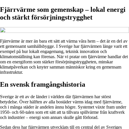
Fjärrvärme som gemenskap – lokal energi
och stärkt försörjningstrygghet
Fjärrvärme är mer än bara ett sätt att värma våra hem – det är en del av
ett gemensamt samhällsbygge. I Sverige har fjärrvärmen länge varit ett
exempel på hur lokalt engagemang, teknisk innovation och
klimatomställning kan förenas. När vi pratar om fjärrvärme handlar det
om en energiform som stärker försörjningstryggheten, minskar
klimatpåverkan och knyter samman människor kring en gemensam
infrastruktur.
En svensk framgångshistoria
Sverige är ett av de länder i världen där fjärrvärmen har störst
betydelse. Över hälften av alla bostäder värms idag med fjärrvärme,
och i många städer är andelen ännu högre. Systemet växte fram under
1950- och 60-talen som ett sätt att ta tillvara spillvärme från kraftverk
och industrier – energi som annars skulle gått förlorad.
Sedan dess har fjärrvärmen utvecklats till en central del av Sveriges