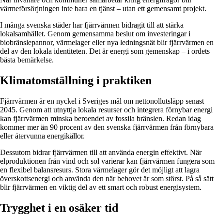
värmeförsörjningen inte bara en tjänst – utan ett gemensamt projekt.
I många svenska städer har fjärrvärmen bidragit till att stärka
lokalsamhället. Genom gemensamma beslut om investeringar i
biobränslepannor, värmelager eller nya ledningsnät blir fjärrvärmen en
del av den lokala identiteten. Det är energi som gemenskap – i ordets
bästa bemärkelse.
Klimatomställning i praktiken
Fjärrvärmen är en nyckel i Sveriges mål om nettonollutsläpp senast
2045. Genom att utnyttja lokala resurser och integrera förnybar energi
kan fjärrvärmen minska beroendet av fossila bränslen. Redan idag
kommer mer än 90 procent av den svenska fjärrvärmen från förnybara
eller återvunna energikällor.
Dessutom bidrar fjärrvärmen till att använda energin effektivt. När
elproduktionen från vind och sol varierar kan fjärrvärmen fungera som
en flexibel balansresurs. Stora värmelager gör det möjligt att lagra
överskottsenergi och använda den när behovet är som störst. På så sätt
blir fjärrvärmen en viktig del av ett smart och robust energisystem.
Trygghet i en osäker tid