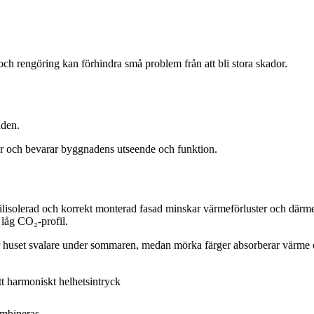
ch rengöring kan förhindra små problem från att bli stora skador.
aden.
er och bevarar byggnadens utseende och funktion.
lisolerad och korrekt monterad fasad minskar värmeförluster och därm
 låg CO₂-profil.
ller huset svalare under sommaren, medan mörka färger absorberar värme o
t harmoniskt helhetsintryck
ombineras