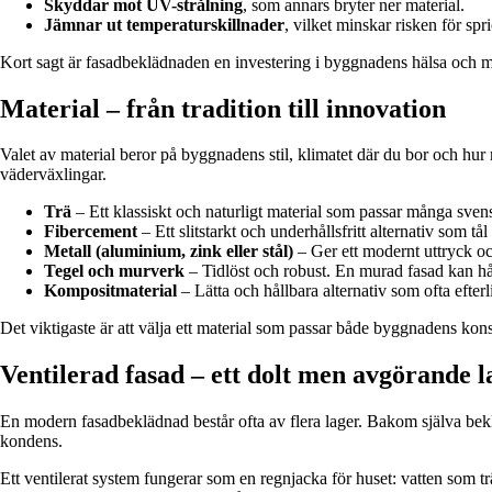
Skyddar mot UV-strålning
, som annars bryter ner material.
Jämnar ut temperaturskillnader
, vilket minskar risken för sp
Kort sagt är fasadbeklädnaden en investering i byggnadens hälsa och m
Material – från tradition till innovation
Valet av material beror på byggnadens stil, klimatet där du bor och hur m
väderväxlingar.
Trä
– Ett klassiskt och naturligt material som passar många svens
Fibercement
– Ett slitstarkt och underhållsfritt alternativ som tå
Metall (aluminium, zink eller stål)
– Ger ett modernt uttryck o
Tegel och murverk
– Tidlöst och robust. En murad fasad kan håll
Kompositmaterial
– Lätta och hållbara alternativ som ofta efter
Det viktigaste är att välja ett material som passar både byggnadens konstr
Ventilerad fasad – ett dolt men avgörande l
En modern fasadbeklädnad består ofta av flera lager. Bakom själva bek
kondens.
Ett ventilerat system fungerar som en regnjacka för huset: vatten som t