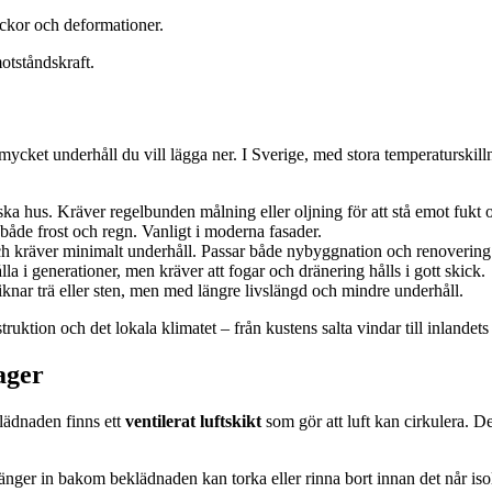
rickor och deformationer.
otståndskraft.
ycket underhåll du vill lägga ner. I Sverige, med stora temperaturskillnad
ka hus. Kräver regelbunden målning eller oljning för att stå emot fukt o
l både frost och regn. Vanligt i moderna fasader.
ch kräver minimalt underhåll. Passar både nybyggnation och renovering
a i generationer, men kräver att fogar och dränering hålls i gott skick.
liknar trä eller sten, men med längre livslängd och mindre underhåll.
uktion och det lokala klimatet – från kustens salta vindar till inlandets 
ager
lädnaden finns ett
ventilerat luftskikt
som gör att luft kan cirkulera. De
ränger in bakom beklädnaden kan torka eller rinna bort innan det når is