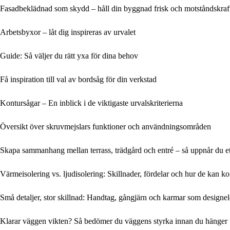
Fasadbeklädnad som skydd – håll din byggnad frisk och motståndskraf
Arbetsbyxor – låt dig inspireras av urvalet
Guide: Så väljer du rätt yxa för dina behov
Få inspiration till val av bordsåg för din verkstad
Kontursågar – En inblick i de viktigaste urvalskriterierna
Översikt över skruvmejslars funktioner och användningsområden
Skapa sammanhang mellan terrass, trädgård och entré – så uppnår du et
Värmeisolering vs. ljudisolering: Skillnader, fördelar och hur de kan k
Små detaljer, stor skillnad: Handtag, gångjärn och karmar som designe
Klarar väggen vikten? Så bedömer du väggens styrka innan du hänger