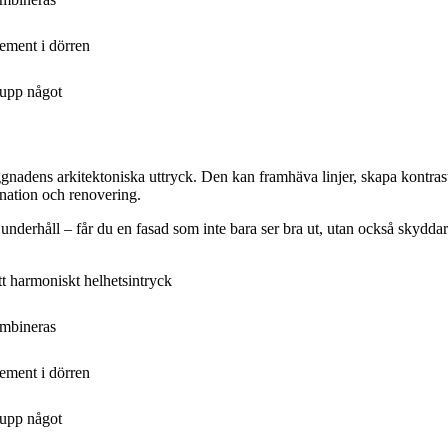
lement i dörren
 upp något
gnadens arkitektoniska uttryck. Den kan framhäva linjer, skapa kontras
gnation och renovering.
underhåll – får du en fasad som inte bara ser bra ut, utan också skydda
t harmoniskt helhetsintryck
ombineras
lement i dörren
 upp något