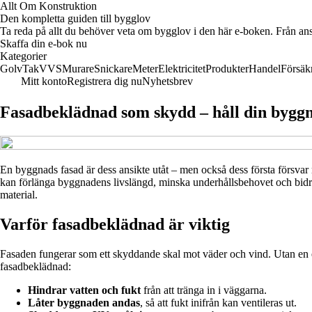
Allt Om Konstruktion
Den kompletta guiden till bygglov
Ta reda på allt du behöver veta om bygglov i den här e-boken. Från ans
Skaffa din e-bok nu
Kategorier
Golv
Tak
VVS
Murare
Snickare
Meter
Elektricitet
Produkter
Handel
Försäk
Mitt konto
Registrera dig nu
Nyhetsbrev
Fasadbeklädnad som skydd – håll din byggn
En byggnads fasad är dess ansikte utåt – men också dess första försvar
kan förlänga byggnadens livslängd, minska underhållsbehovet och bidra
material.
Varför fasadbeklädnad är viktig
Fasaden fungerar som ett skyddande skal mot väder och vind. Utan en ef
fasadbeklädnad:
Hindrar vatten och fukt
från att tränga in i väggarna.
Låter byggnaden andas
, så att fukt inifrån kan ventileras ut.