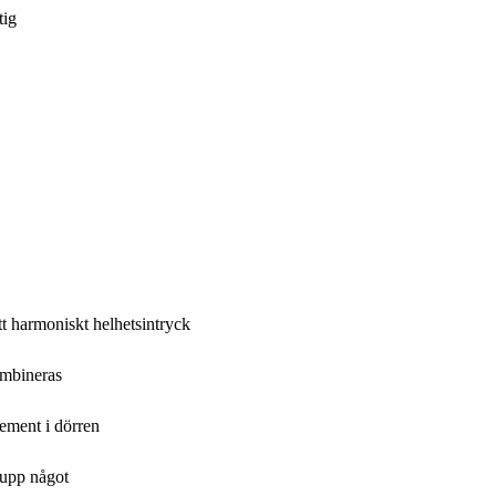
tig
t harmoniskt helhetsintryck
ombineras
lement i dörren
 upp något