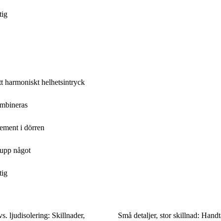
tig
t harmoniskt helhetsintryck
ombineras
lement i dörren
 upp något
tig
. ljudisolering: Skillnader,
Små detaljer, stor skillnad: Hand