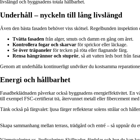
livslängd och byggnadens totala hållbarhet.
Underhåll – nyckeln till lång livslängd
Även den bästa fasaden behöver viss skötsel. Regelbunden inspektion o
Tvätta fasaden
från alger, smuts och damm en gång om året.
Kontrollera fogar och skarvar
för sprickor eller läckage.
Se över träpaneler
för tecken på röta eller flagnande färg.
Rensa hängrännor och stuprör
, så att vatten leds bort från fas
Genom att underhålla kontinuerligt undviker du kostsamma reparation
Energi och hållbarhet
Fasadbeklädnaden påverkar också byggnadens energieffektivitet. En vä
till exempel FSC-certifierat trä, återvunnet metall eller fibercement med
Tänk också på färgvalet: ljusa färger reflekterar solens strålar och hå
Skapa sammanhang mellan terrass, trädgård och entré – så uppnår du et
Värmeisolering vs. ljudisolering: Skillnader, fördelar och hur de kan k